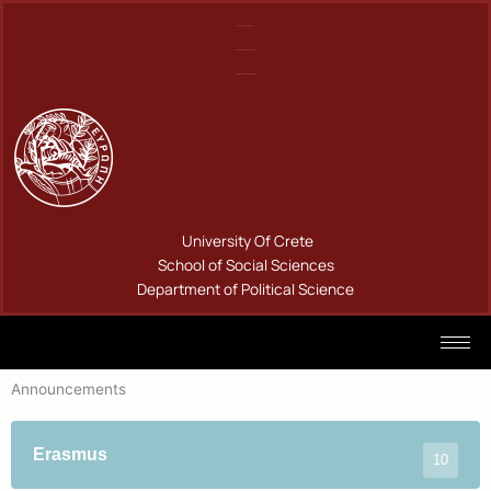
Skip
Πανεπιστήμιο Κρήτης
to
Σχολή Κοινωνικών Επιστημών
content
Τμήμα Πολιτικής Επιστήμης
University Of Crete
School of Social Sciences
Department of Political Science
Announcements
Erasmus
10