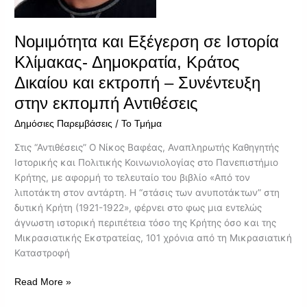
και
εκτροπή
–
Νομιμότητα και Εξέγερση σε Ιστορία
Συνέντευξη
Κλίμακας- Δημοκρατία, Κράτος
στην
Δικαίου και εκτροπή – Συνέντευξη
εκπομπή
Αντιθέσεις
στην εκπομπή Αντιθέσεις
/
Δημόσιες Παρεμβάσεις
Το Τμήμα
Στις “Αντιθέσεις” Ο Νίκος Βαφέας, Αναπληρωτής Καθηγητής
Ιστορικής και Πολιτικής Κοινωνιολογίας στο Πανεπιστήμιο
Κρήτης, με αφορμή το τελευταίο του βιβλίο «Από τον
λιποτάκτη στον αντάρτη. Η “στάσις των ανυποτάκτων” στη
δυτική Κρήτη (1921-1922», φέρνει στο φως μια εντελώς
άγνωστη ιστορική περιπέτεια τόσο της Κρήτης όσο και της
Μικρασιατικής Εκστρατείας, 101 χρόνια από τη Μικρασιατική
Καταστροφή
Read More »