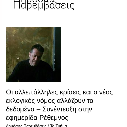
Παρεμβάσεις
Οι
αλλεπάλληλες
κρίσεις
και
ο
νέος
εκλογικός
νόμος
αλλάζουν
τα
Οι αλλεπάλληλες κρίσεις και ο νέος
δεδομένα
–
εκλογικός νόμος αλλάζουν τα
Συνέντευξη
δεδομένα – Συνέντευξη στην
στην
εφημερίδα Ρέθεμνος
εφημερίδα
Ρέθεμνος
/
Δημόσιες Παρεμβάσεις
Το Τμήμα