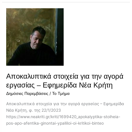
Αποκαλυπτικά
στοιχεία
για
την
αγορά
εργασίας
–
Εφημερίδα
Νέα
Κρήτη
Αποκαλυπτικά στοιχεία για την αγορά
εργασίας – Εφημερίδα Νέα Κρήτη
/
Δημόσιες Παρεμβάσεις
Το Τμήμα
Αποκαλυπτικά στοιχεία για την αγορά εργασίας – Εφημερίδα
Νέα Κρήτη, φ. της 22/1/2023
https://www.neakriti.gr/kriti/1699420_apokalyptika-stoiheia-
pos-apo-afentika-ginontai-ypalliloi-oi-kritikoi-binteo