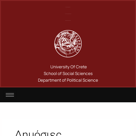
Μετάβαση
Πανεπιστήμιο Κρήτης
στο
Σχολή Κοινωνικών Επιστημών
περιεχόμενο
Τμήμα Πολιτικής Επιστήμης
University Of Crete
School of Social Sciences
Department of Political Science
Δημόσιες