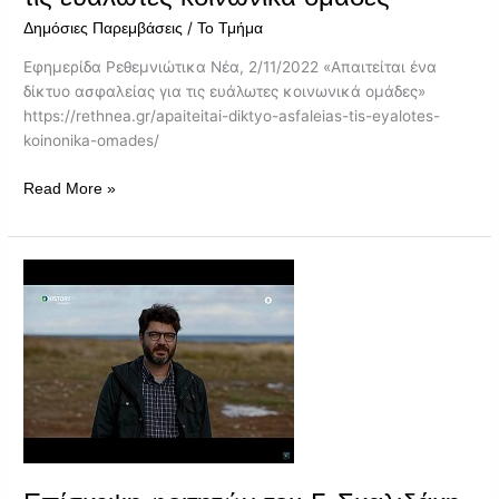
/
Δημόσιες Παρεμβάσεις
Το Τμήμα
Εφημερίδα Ρεθεμνιώτικα Νέα, 2/11/2022 «Απαιτείται ένα
δίκτυο ασφαλείας για τις ευάλωτες κοινωνικά ομάδες»
https://rethnea.gr/apaiteitai-diktyo-asfaleias-tis-eyalotes-
koinonika-omades/
Read More »
Επίσκεψη
φοιτητών
του
Γ.
Σκαλιδάκη
στην
έκθεση
του
Ευτύχη
Τζιρτζιλάκη