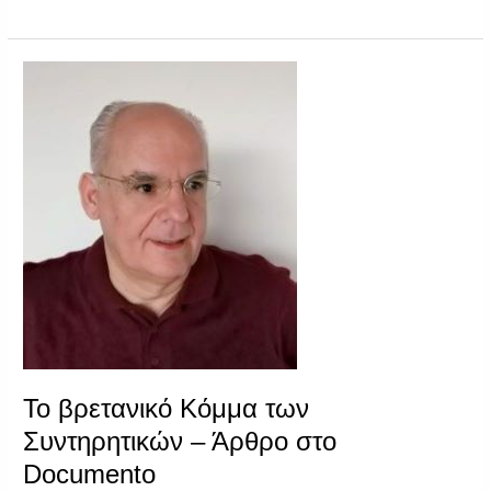
Το
βρετανικό
Κόμμα
των
Συντηρητικών
–
Άρθρο
στο
Documento
Το βρετανικό Κόμμα των
Συντηρητικών – Άρθρο στο
Documento