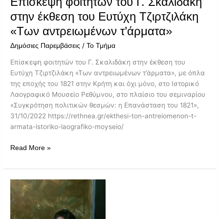
Επίσκεψη φοιτητών του Γ. Σκαλιδάκη
«Των
στην έκθεση του Ευτύχη Τζιρτζιλάκη
αντρειωμένων
«Των αντρειωμένων τ’άρματα»
τ’άρματα»
/
Δημόσιες Παρεμβάσεις
Το Τμήμα
Επίσκεψη φοιτητών του Γ. Σκαλιδάκη στην έκθεση του
Ευτύχη Τζιρτζιλάκη «Των αντρειωμένων τ’άρματα», με όπλα
της εποχής του 1821 στην Κρήτη και όχι μόνο, στο Ιστορικό
Λαογραφικό Μουσείο Ρεθύμνου, στο πλαίσιο του σεμιναρίου
«Συγκρότηση πολιτικών θεσμών: η Επανάσταση του 1821»,
31/10/2022 https://rethnea.gr/ekthesi-ton-antreiomenon-t-
armata-istoriko-laografiko-moyseio/
Read More »
Κρίσεις,
Κοινωνικές
Ανισότητες
και