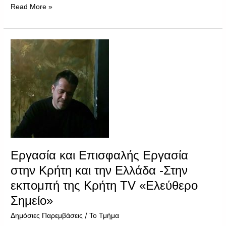
Read More »
Εργασία
και
Επισφαλής
Εργασία
στην
Κρήτη
και
την
Ελλάδα
-Στην
Εργασία και Επισφαλής Εργασία
εκπομπή
της
στην Κρήτη και την Ελλάδα -Στην
Κρήτη
εκπομπή της Κρήτη TV «Ελεύθερο
TV
Σημείο»
«Ελεύθερο
Σημείο»
/
Δημόσιες Παρεμβάσεις
Το Τμήμα