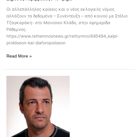
Οι αλλεπάλληλες κρίσεις και ο νέος εκλογικός νόμος
αλλάζουν τα δεδομένα – Συνέντευξη – από κοινού με Στέλιο
Τζαγκαράκη- στο Μανούσο Κλάδο, στην εφημερίδα
Ρέθεμνος.
https://www.rethemnosnews.gr/rethymno/685484_kalpi-
prokliseon-kai-diaforopoiiseon
Read More »
Νομιμότητα
και
Εξέγερση
σε
Ιστορία
Κλίμακας-
Δημοκρατία,
Κράτος
Δικαίου