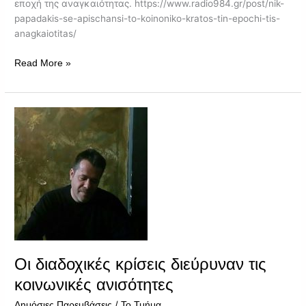
εποχή της αναγκαιότητας. https://www.radio984.gr/post/nik-
papadakis-se-apischansi-to-koinoniko-kratos-tin-epochi-tis-
anagkaiotitas/
Read More »
Οι
διαδοχικές
κρίσεις
διεύρυναν
τις
κοινωνικές
ανισότητες
Οι διαδοχικές κρίσεις διεύρυναν τις
κοινωνικές ανισότητες
/
Δημόσιες Παρεμβάσεις
Το Τμήμα