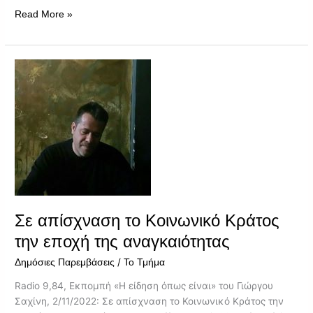
Read More »
Σε
απίσχναση
το
Κοινωνικό
Κράτος
την
εποχή
της
αναγκαιότητας
Σε απίσχναση το Κοινωνικό Κράτος
την εποχή της αναγκαιότητας
/
Δημόσιες Παρεμβάσεις
Το Τμήμα
Radio 9,84, Εκπομπή «Η είδηση όπως είναι» του Γιώργου
Σαχίνη, 2/11/2022: Σε απίσχναση το Κοινωνικό Κράτος την