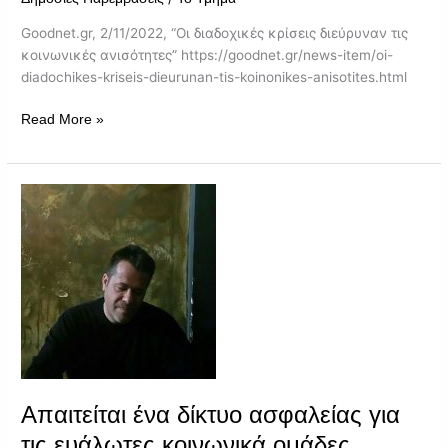
Goodnet.gr, 2/11/2022, “Οι διαδοχικές κρίσεις διεύρυναν τις
κοινωνικές ανισότητες” https://goodnet.gr/news-item/oi-
diadochikes-kriseis-dieurunan-tis-koinonikes-anisotites.html
Read More »
Απαιτείται
ένα
δίκτυο
ασφαλείας
για
τις
ευάλωτες
κοινωνικά
ομάδες
Απαιτείται ένα δίκτυο ασφαλείας για
τις ευάλωτες κοινωνικά ομάδες