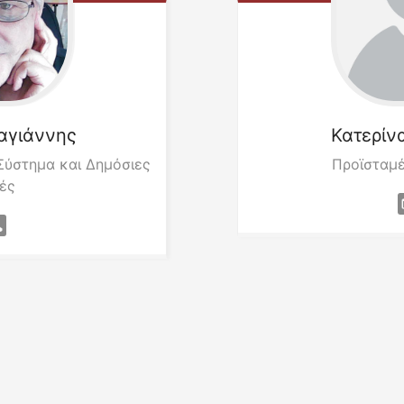
αγιάννης
Κατερίν
Σύστημα και Δημόσιες
Προϊσταμέ
ές