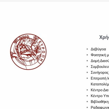
Χρή
Δι@ύγεια
Φοιτητική 
Δομή Διασύ
Συμβουλευ
Συνήγορος 
Επιτροπή Ι
Καταπολέμ
Κέντρο Δια
Κέντρο Υπο
Βιβλιοθήκη
Ραδιοφωνι