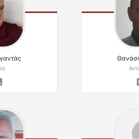
γαντάς
Θανάσ
ος
Αντ