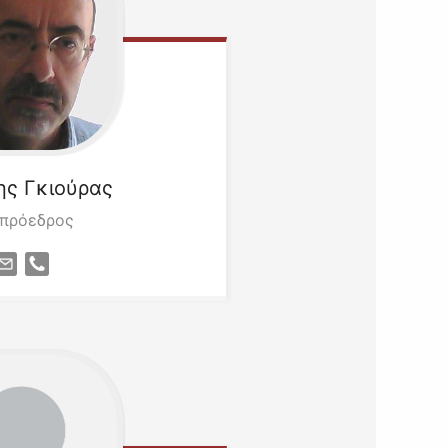
ης
Γκιούρας
ιπρόεδρος