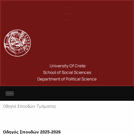
Μετάβαση
Πανεπιστήμιο Κρήτης
στο
Σχολή Κοινωνικών Επιστημών
περιεχόμενο
Τμήμα Πολιτικής Επιστήμης
University Of Crete
School of Social Sciences
Department of Political Science
Οδηγοί Σπουδών Τμήματος
Οδηγός Σπουδών 2025-2026