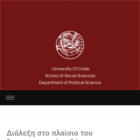
Μετάβαση
Πανεπιστήμιο Κρήτης
στο
Σχολή Κοινωνικών Επιστημών
περιεχόμενο
Τμήμα Πολιτικής Επιστήμης
University Of Crete
School of Social Sciences
Department of Political Science
Διάλεξη στο πλαίσιο του