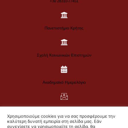
+30 28310-77451
Πανεπιστήμιο Κρήτης
Σχολή Κοινωνικών Επιστημών
Ακαδημαϊκό Ημερολόγιο
Web Mail
Χρησιμοποιούμε cookies για να σας προσφέρουμε την
Πολιτική Απορρήτου
καλύτερη δυνατή εμπειρία στη σελίδα μας. Εάν
συνεχίσετε να χρησιμοποιείτε τη σελίδα, θα