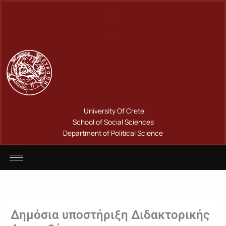
Μετάβαση
Πανεπιστήμιο Κρήτης
στο
Σχολή Κοινωνικών Επιστημών
περιεχόμενο
Τμήμα Πολιτικής Επιστήμης
University Of Crete
School of Social Sciences
Department of Political Science
Δημόσια υποστήριξη Διδακτορικής