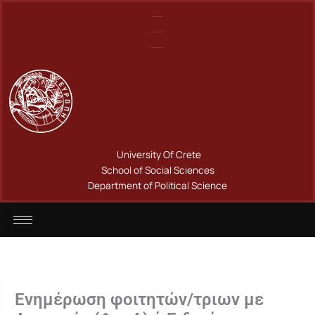
Μετάβαση
Πανεπιστήμιο Κρήτης
στο
Σχολή Κοινωνικών Επιστημών
περιεχόμενο
Τμήμα Πολιτικής Επιστήμης
University Of Crete
School of Social Sciences
Department of Political Science
Ενημέρωση φοιτητών/τριων με