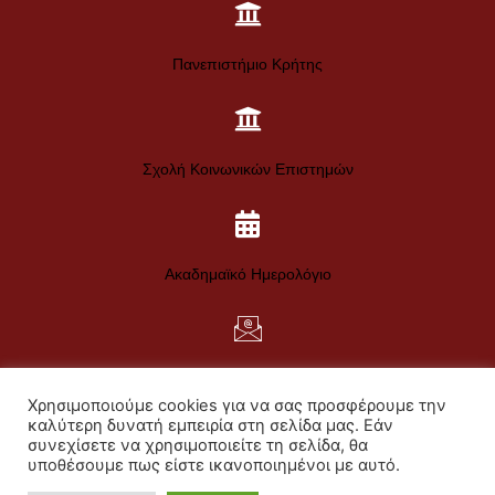
Πανεπιστήμιο Κρήτης
Σχολή Κοινωνικών Επιστημών
Ακαδημαϊκό Ημερολόγιο
Web Mail
Χρησιμοποιούμε cookies για να σας προσφέρουμε την
Πολιτική Απορρήτου
καλύτερη δυνατή εμπειρία στη σελίδα μας. Εάν
συνεχίσετε να χρησιμοποιείτε τη σελίδα, θα
Πολιτική για τα Cookies
υποθέσουμε πως είστε ικανοποιημένοι με αυτό.
Προσωπικά Δεδομένα