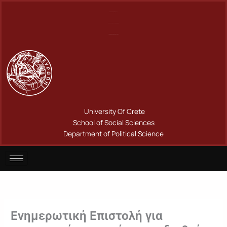
Μετάβαση
Πανεπιστήμιο Κρήτης
στο
Σχολή Κοινωνικών Επιστημών
περιεχόμενο
Τμήμα Πολιτικής Επιστήμης
University Of Crete
School of Social Sciences
Department of Political Science
Ενημερωτική Επιστολή για