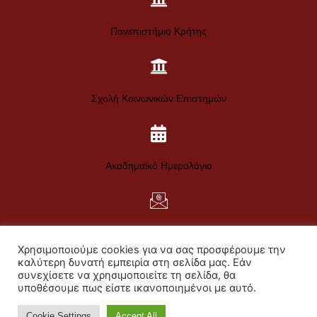
Πανεπιστήμιο Κρήτης
Σχολή Κοινωνικών Επιστημών
Ακαδημαϊκό Ημερολόγιο
Web Mail
Χρησιμοποιούμε cookies για να σας προσφέρουμε την
Πολιτική Απορρήτου
καλύτερη δυνατή εμπειρία στη σελίδα μας. Εάν
συνεχίσετε να χρησιμοποιείτε τη σελίδα, θα
Πολιτική για τα Cookies
υποθέσουμε πως είστε ικανοποιημένοι με αυτό.
Προσωπικά Δεδομένα
Cookie Settings
Accept All