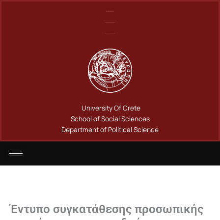
Μετάβαση
Πανεπιστήμιο Κρήτης
στο
Σχολή Κοινωνικών Επιστημών
περιεχόμενο
Τμήμα Πολιτικής Επιστήμης
University Of Crete
School of Social Sciences
Department of Political Science
Έντυπο συγκατάθεσης προσωπικής