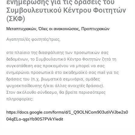
ενημέρωσης για τις δράσεις του
Συμβουλευτικού Κέντρου Φοιτητών
(ΣΚΦ)
,
,
Μεταπτυχιακών
Όλες οι ανακοινώσεις
Προπτυχιακών
Αγαπητοί/ές φοιτητές/τριες,
στο πλαίσιο της διασφάλισης των προσωπικών σας
δεδομένων, το Συμβουλευτικό Κέντρο Φοιτητών ζητά τη
συγκατάθεση σας προκειμένου να μπορεί να σας
ενημερώνει προσωπικά στο ακαδημαϊκό σας mail για τις
δράσεις του (π.χ. βιωματικά σεμινάρια, ομάδες
ψυχοεκπαίδευσης ή/και άλλες ανοιχτές δράσεις).
Στον ακόλουθο σύνδεσμο, θα βρείτε περισσότερες
πληροφορίες:
https://docs.google.com/forms/d/1_Q9OLNCom903utiVVJbe2s0
04qELo-qgsYb90S7PVkY/edit