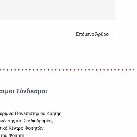
Επόμενο Άρθρο
→
σιμοι Σύνδεσμοι
μέριμνα Πανεπιστημίου Κρήτης
νδεσης και Σταδιοδρομίας
τικό Κέντρο Φοιτητών
του Φοιτητή