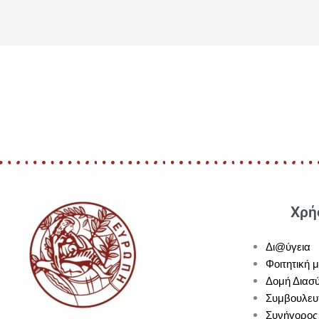
Χρή
Δι@ύγεια
Φοιτητική 
Δομή Διασύ
Συμβουλευ
Συνήγορος 