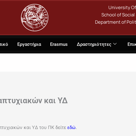
University O
School of Social
Department of Polit
πικό
Εργαστήρια
Erasmus
Δραστηριότητες
Επι
απτυχιακών και ΥΔ
πτυχιακών και ΥΔ του ΠΚ δείτε
.
εδώ