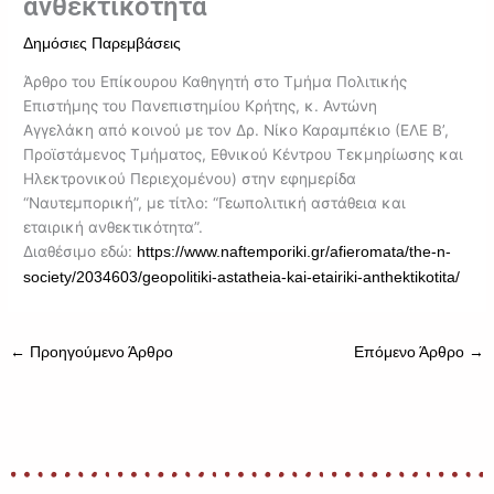
ανθεκτικότητα
Δημόσιες Παρεμβάσεις
Άρθρο του Επίκουρου Καθηγητή στο Τμήμα Πολιτικής
Επιστήμης του Πανεπιστημίου Κρήτης, κ. Αντώνη
Αγγελάκη από κοινού με τον Δρ. Νίκο Καραμπέκιο (ΕΛΕ Β’,
Προϊστάμενος Τμήματος, Εθνικού Κέντρου Τεκμηρίωσης και
Ηλεκτρονικού Περιεχομένου) στην εφημερίδα
“Ναυτεμπορική”, με τίτλο: “Γεωπολιτική αστάθεια και
εταιρική ανθεκτικότητα”.
Διαθέσιμο εδώ:
https://www.naftemporiki.gr/afieromata/the-n-
society/2034603/geopolitiki-astatheia-kai-etairiki-anthektikotita/
←
Προηγούμενο Άρθρο
Επόμενο Άρθρο
→