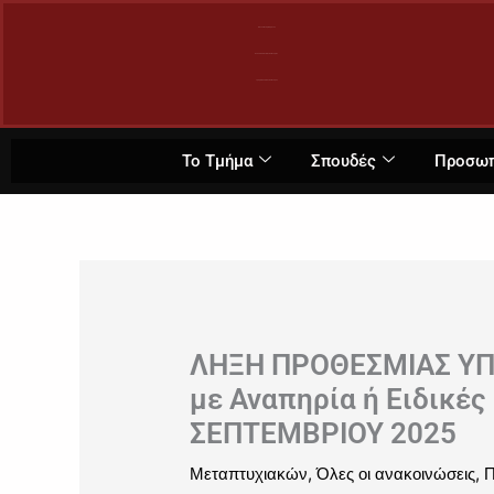
Μετάβαση
Πανεπιστήμιο Κρήτης
στο
Σχολή Κοινωνικών Επιστημών
περιεχόμενο
Τμήμα Πολιτικής Επιστήμης
Το Τμήμα
Σπουδές
Προσω
ΛΗΞΗ ΠΡΟΘΕΣΜΙΑΣ ΥΠΟ
με Αναπηρία ή Ειδικές
ΣΕΠΤΕΜΒΡΙΟΥ 2025
,
,
Μεταπτυχιακών
Όλες οι ανακοινώσεις
Π