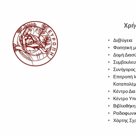
Χρή
Δι@ύγεια
Φοιτητική 
Δομή Διασύ
Συμβουλευ
Συνήγορος 
Επιτροπή Ι
Καταπολέμ
Κέντρο Δια
Κέντρο Υπο
Βιβλιοθήκη
Ραδιοφωνι
Χάρτης Σχ