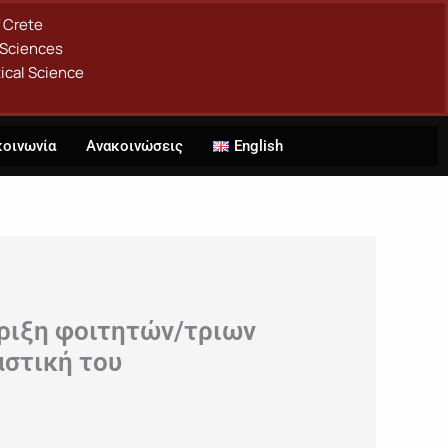
f Crete
 Sciences
ical Science
κοινωνία
Ανακοινώσεις
English
ιξη φοιτητών/τριων
αστική του