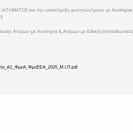
ΗΜΑΤΟΣ για την υποστήριξη φοιτητών/τριων με Αναπηρία ή 
25
σης Ατόμων με Αναπηρία &,Ατόμων με Ειδικές Εκπαιδευτικέ
:
έντυπο_Α1_ΦμεΑ_ΦμεΕΕΑ_2025_Μ.Ι.Π.pdf