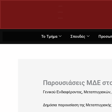
Μετάβαση
Πανεπιστήμιο Κρήτης
στο
Σχολή Κοινωνικών Επιστημών
περιεχόμενο
Τμήμα Πολιτικής Επιστήμης
Το Τμήμα
Σπουδές
Προσω
Παρουσιάσεις ΜΔΕ στο
,
Γενικού Ενδιαφέροντος
Μεταπτυχιακών
Δημόσια παρουσίαση της Μεταπτυχιακής 