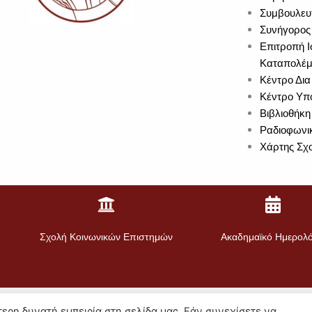
Συμβουλευ
Συνήγορος 
Επιτροπή Ι
Καταπολέμ
Κέντρο Δια
Κέντρο Υπο
Βιβλιοθήκη
Ραδιοφωνι
Χάρτης Σχ
Σχολή Κοινωνικών Επιστημών
Ακαδημαϊκό Ημερολό
Πολιτική για τα Cookies
ερη δυνατή εμπειρία στη σελίδα μας. Εάν συνεχίσετε να