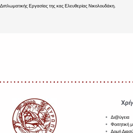
Διπλωματικής Εργασίας της κας Ελευθερίας Νικολουδάκη.
Χρή
Δι@ύγεια
Φοιτητική 
Δομή Διασύ