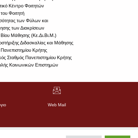
τικό Κέντρο Φοιτητών
του Φοιτητή
σότητας των Φύλων και
ησης των Διακρίσεων
 Βίου Μάθησης (Κε.Δι.Βι.Μ.)
στήριξης Διδασκαλίας και Μάθησης
 Πανεπιστημίου Κρήτης
κός Σταθμός Πανεπιστημίου Κρήτης
ολής Κοινωνικών Επιστημών
γιο
Web Mail
Προσωπικά Δεδομένα