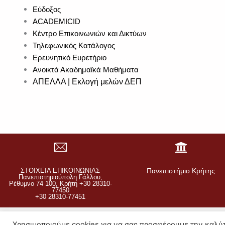
Εύδοξος
ACADEMICID
Κέντρο Επικοινωνιών και Δικτύων
Τηλεφωνικός Κατάλογος
Ερευνητικό Ευρετήριο
Ανοικτά Ακαδημαϊκά Μαθήματα
ΑΠΕΛΛΑ | Εκλογή μελών ΔΕΠ
ΣΤΟΙΧΕΙΑ ΕΠΙΚΟΙΝΩΝΙΑΣ
Πανεπιστήμιο Κρήτης
Πανεπιστημιούπολη Γάλλου,
Ρέθυμνο 74 100, Κρήτη +30 28310-
77450
+30 28310-77451
Πολιτική Απορρήτου
Χρησιμοποιούμε cookies για να σας προσφέρουμε την καλύτ