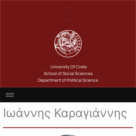
Μετάβαση
Πανεπιστήμιο Κρήτης
στο
Σχολή Κοινωνικών Επιστημών
περιεχόμενο
Τμήμα Πολιτικής Επιστήμης
University Of Crete
School of Social Sciences
Department of Political Science
Ιωάννης Καραγιάννης