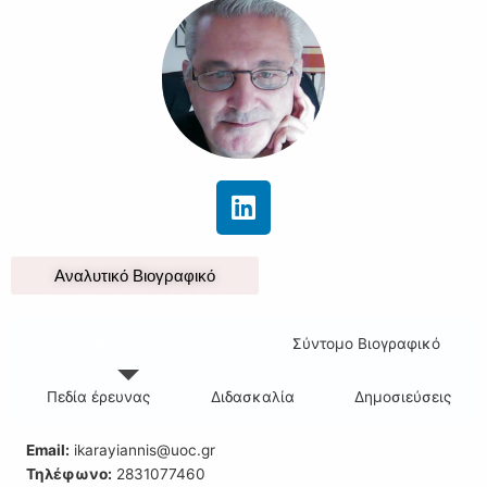
L
i
n
k
Αναλυτικό Βιογραφικό
e
d
Στοιχεία Επικοινωνία
Σύντομο Βιογραφικό
i
n
Πεδία έρευνας
Διδασκαλία
Δημοσιεύσεις
Εmail:
ikarayiannis@uoc.gr
Τηλέφωνο:
2831077460