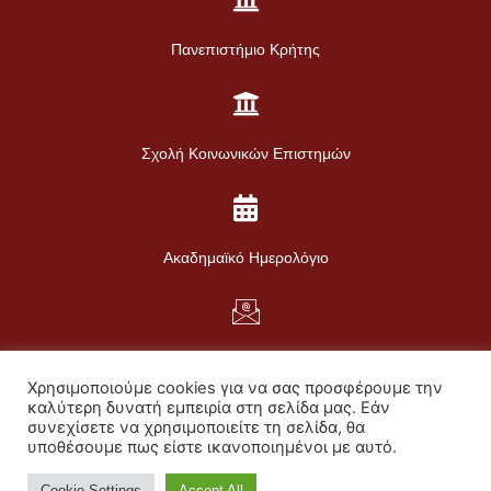
Πανεπιστήμιο Κρήτης
Σχολή Κοινωνικών Επιστημών
Ακαδημαϊκό Ημερολόγιο
Web Mail
Χρησιμοποιούμε cookies για να σας προσφέρουμε την
Πολιτική Απορρήτου
καλύτερη δυνατή εμπειρία στη σελίδα μας. Εάν
συνεχίσετε να χρησιμοποιείτε τη σελίδα, θα
Πολιτική για τα Cookies
υποθέσουμε πως είστε ικανοποιημένοι με αυτό.
Προσωπικά Δεδομένα
Cookie Settings
Accept All