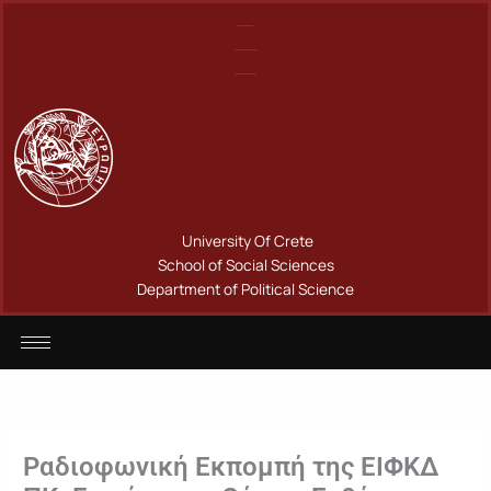
Μετάβαση
Πανεπιστήμιο Κρήτης
στο
Σχολή Κοινωνικών Επιστημών
περιεχόμενο
Τμήμα Πολιτικής Επιστήμης
University Of Crete
School of Social Sciences
Department of Political Science
Ραδιοφωνική Εκπομπή της ΕΙΦΚΔ