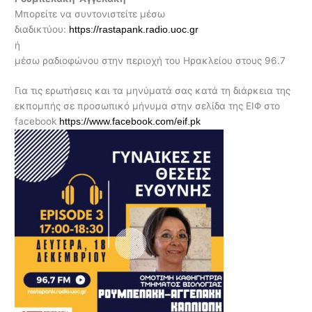
Μπορείτε να συντονιστείτε μέσω
διαδικτύου:
https://rastapank.radio.uoc.gr
ή
μέσω ραδιοφώνου στην περιοχή του Ηρακλείου στους 96.7
Για τις ερωτήσεις και τα μηνύματά σας κατά τη διάρκεια της
εκπομπής σε προσωπικό μήνυμα στην σελίδα της ΕΙΦ στο
facebook
https://www.facebook.com/eif.pk