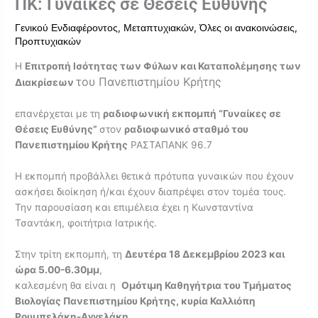
ΠΚ: Γυναίκες σε Θέσεις Ευθύνης
,
,
,
Γενικού Ενδιαφέροντος
Μεταπτυχιακών
Όλες οι ανακοινώσεις
Προπτυχιακών
Η
Επιτροπή Ισότητας των Φύλων και Καταπολέμησης των
του Πανεπιστημίου Κρήτης
Διακρίσεων
επανέρχεται με τη
ραδιοφωνική εκπομπή “Γυναίκες σε
Θέσεις Ευθύνης”
στον
ραδιοφωνικό σταθμό του
Πανεπιστημίου Κρήτης
ΡΑΣΤΑΠΑΝΚ 96.7
Η εκπομπή προβάλλει θετικά πρότυπα γυναικών που έχουν
ασκήσει διοίκηση ή/και έχουν διαπρέψει στον τομέα τους.
Την παρουσίαση και επιμέλεια έχει η Κωνσταντίνα
Τσαντάκη, φοιτήτρια Ιατρικής.
Στην τρίτη εκπομπή, τη
Δευτέρα 18 Δεκεμβρίου 2023 και
ώρα 5.00-6.30μμ
,
καλεσμένη θα είναι η
Ομότιμη Καθηγήτρια του Τμήματος
Βιολογίας Πανεπιστημίου Κρήτης, κυρία Καλλιόπη
Ρουμπελάκη-Αγγελάκη