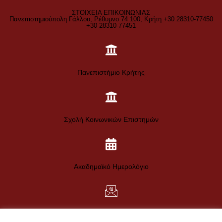
ΣΤΟΙΧΕΙΑ ΕΠΙΚΟΙΝΩΝΙΑΣ
Πανεπιστημιούπολη Γάλλου, Ρέθυμνο 74 100, Κρήτη +30 28310-77450
+30 28310-77451
Πανεπιστήμιο Κρήτης
Σχολή Κοινωνικών Επιστημών
Ακαδημαϊκό Ημερολόγιο
Web Mail