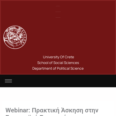
Μετάβαση
Πανεπιστήμιο Κρήτης
στο
Σχολή Κοινωνικών Επιστημών
περιεχόμενο
Τμήμα Πολιτικής Επιστήμης
University Of Crete
School of Social Sciences
Department of Political Science
Webinar: Πρακτική Άσκηση στην