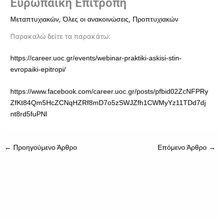
Ευρωπαϊκή Επιτροπή
,
,
Μεταπτυχιακών
Όλες οι ανακοινώσεις
Προπτυχιακών
Παρακαλώ δείτε τα παρακάτω:
https://career.uoc.gr/events/webinar-praktiki-askisi-stin-
evropaiki-epitropi/
https://www.facebook.com/career.uoc.gr/posts/pfbid02ZcNFPRy
ZfKt84Qm5HcZCNqHZRf8mD7o5zSWJZfh1CWMyYz11TDd7dj
nt8rd5fuPNl
←
Προηγούμενο Άρθρο
Επόμενο Άρθρο
→