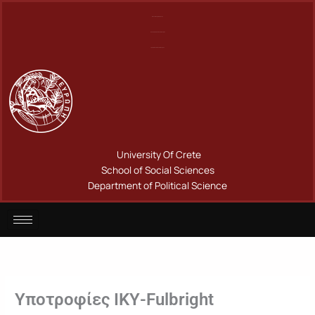
Μετάβαση
Πανεπιστήμιο Κρήτης
στο
Σχολή Κοινωνικών Επιστημών
περιεχόμενο
Τμήμα Πολιτικής Επιστήμης
University Of Crete
School of Social Sciences
Department of Political Science
Υποτροφίες ΙΚΥ-Fulbright