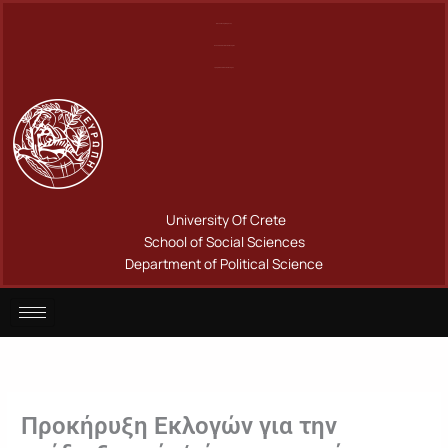
Μετάβαση
Πανεπιστήμιο Κρήτης
στο
Σχολή Κοινωνικών Επιστημών
περιεχόμενο
Τμήμα Πολιτικής Επιστήμης
University Of Crete
School of Social Sciences
Department of Political Science
Προκήρυξη Εκλογών για την