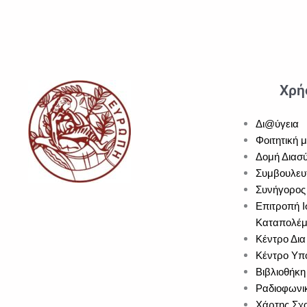
Χρή
Δι@ύγεια
Φοιτητική 
Δομή Διασύ
Συμβουλευ
Συνήγορος 
Επιτροπή Ι
Καταπολέμ
Κέντρο Δια
Κέντρο Υπο
Βιβλιοθήκη
Ραδιοφωνι
Χάρτης Σχ