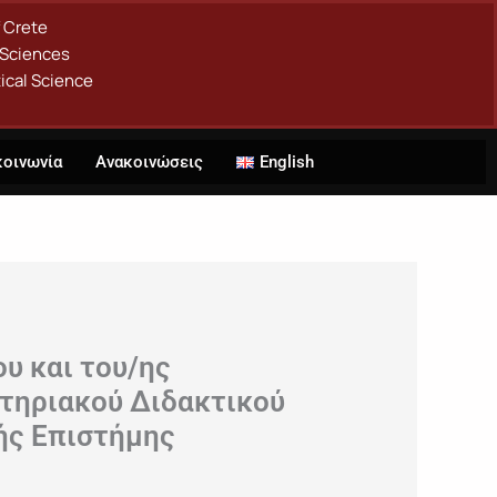
f Crete
 Sciences
ical Science
κοινωνία
Ανακοινώσεις
English
υ και του/ης
στηριακού Διδακτικού
κής Επιστήμης