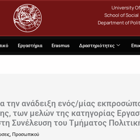
University O
School of Social
Department of Polit
πικό
Εργαστήρια
Erasmus
Δραστηριότητες
Επι
α την ανάδειξη ενός/μίας εκπροσώπο
ης, των μελών της κατηγορίας Εργα
 στη Συνέλευση του Τμήματος Πολιτι
,
ώσεις
Προσωπικού