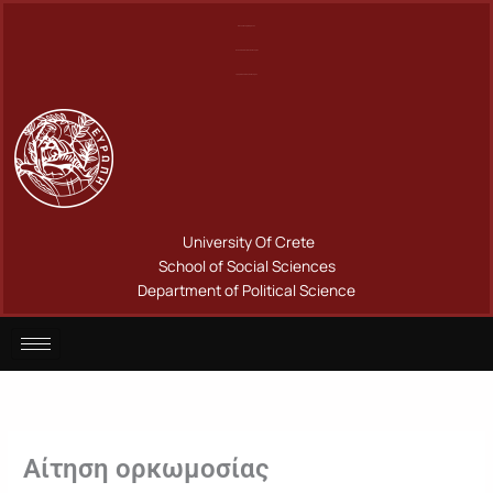
Μετάβαση
Πανεπιστήμιο Κρήτης
στο
Σχολή Κοινωνικών Επιστημών
περιεχόμενο
Τμήμα Πολιτικής Επιστήμης
University Of Crete
School of Social Sciences
Department of Political Science
Αίτηση ορκωμοσίας