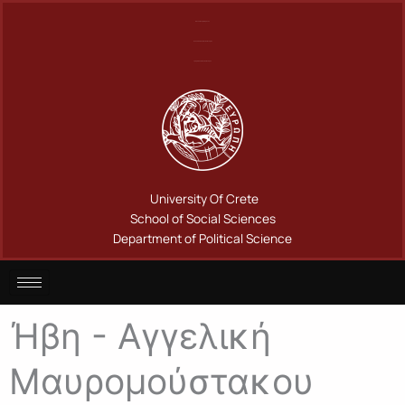
Μετάβαση
Πανεπιστήμιο Κρήτης
στο
Σχολή Κοινωνικών Επιστημών
περιεχόμενο
Τμήμα Πολιτικής Επιστήμης
University Of Crete
School of Social Sciences
Department of Political Science
Ήβη - Αγγελική
Μαυρομούστακου